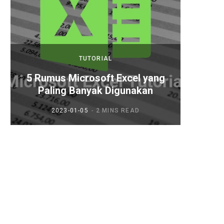
TUTORIAL
5 Rumus Microsoft Excel yang
5 Tah
Paling Banyak Digunakan
2023-01-05
2 MINS READ