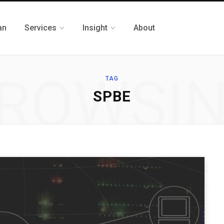
an
Services
Insight
About
ROWSI
TAG
SPBE