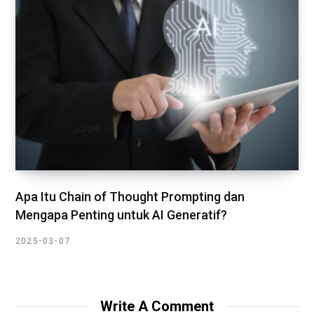
Apa Itu Chain of Thought Prompting dan
Mengapa Penting untuk AI Generatif?
2025-03-07
Write A Comment