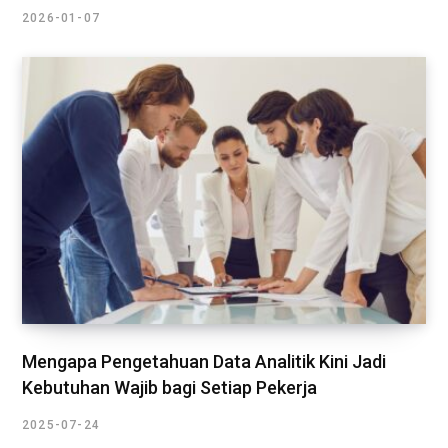
2026-01-07
Mengapa Pengetahuan Data Analitik Kini Jadi
Kebutuhan Wajib bagi Setiap Pekerja
2025-07-24