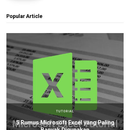
Popular Article
TUTORIAL
5 Rumus Microsoft Excel yang Paling
Banyak Digunakan