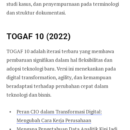
studi kasus, dan penyempurnaan pada terminologi
dan struktur dokumentasi.
TOGAF 10 (2022)
TOGAF 10 adalah iterasi terbaru yang membawa
pembaruan signifikan dalam hal fleksibilitas dan
adopsi teknologi baru. Versi ini menekankan pada
digital transformation, agility, dan kemampuan
beradaptasi terhadap perubahan cepat dalam
teknologi dan bisnis.
Peran CIO dalam Transformasi Digital:
Mengubah Cara Kerja Perusahaan
Mengapa Pengetahuan Data Analitik Kini Jadi