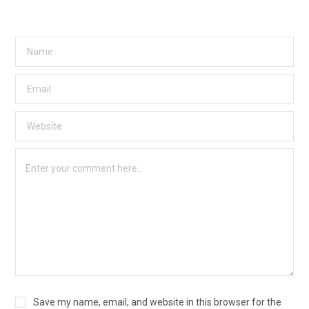
A
l
t
e
r
n
a
t
i
v
e
:
Save my name, email, and website in this browser for the