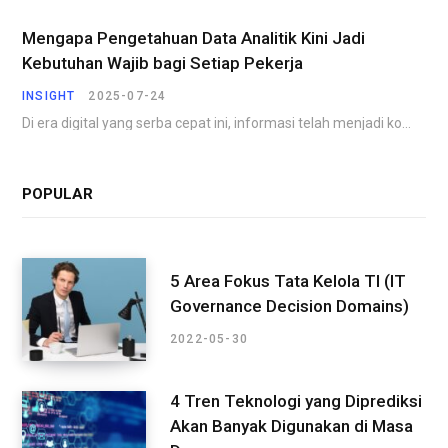
Mengapa Pengetahuan Data Analitik Kini Jadi
Kebutuhan Wajib bagi Setiap Pekerja
INSIGHT
2025-07-24
Di era digital yang serba cepat ini, informasi telah menjadi komoditas yang paling berharga. Perusahaan,…
POPULAR
5 Area Fokus Tata Kelola TI (IT
Governance Decision Domains)
2022-05-30
4 Tren Teknologi yang Diprediksi
Akan Banyak Digunakan di Masa