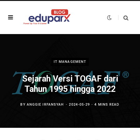
IT MANAGEMENT
Sejarah Versi TOGAF dari
Tahun 1995 hingga 2022
BY
ANGGIE IRFANSYAH
2024-05-29
4 MINS READ