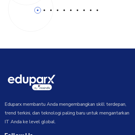
1
2
3
4
5
6
7
8
9
10
Eduparx membantu Anda mengembangkan skill terdepan,
trend terkini, dan teknologi paling baru untuk mengantarkan
IT Anda ke level global.