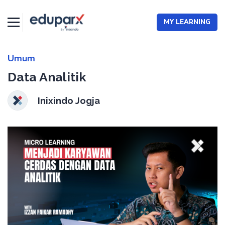
Data Analitik | Eduparx
MY LEARNING
Umum
Data Analitik
Inixindo Jogja